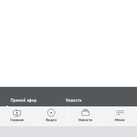
Прямой эфир
Новости
Видео
Все новости
Выпуски новостей
Общество
Главная
Видео
Новости
Меню
Проекты
Строительство и ЖКХ
Телепрограмма
Политика