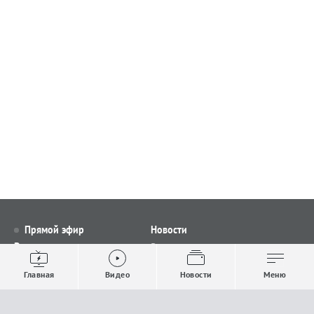
Прямой эфир
Новости
Видео
Все новости
Выпуски новостей
Общество
Главная
Видео
Новости
Меню
Проекты
Строительство и ЖКХ
Телепрограмма
Политика