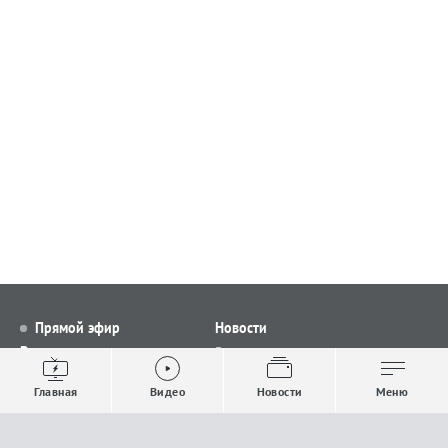
Прямой эфир
Новости
Видео
Все новости
Выпуски новостей
Общество
Главная
Видео
Новости
Меню
Проекты
Строительство и ЖКХ
Телепрограмма
Политика