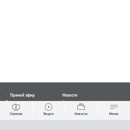
Прямой эфир
Новости
Видео
Все новости
Выпуски новостей
Общество
Главная
Видео
Новости
Меню
Проекты
Строительство и ЖКХ
Телепрограмма
Политика