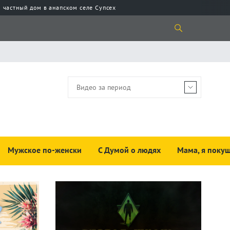
 частный дом в анапском селе Супсех
Мужское по-женски
С Думой о людях
Мама, я покуш