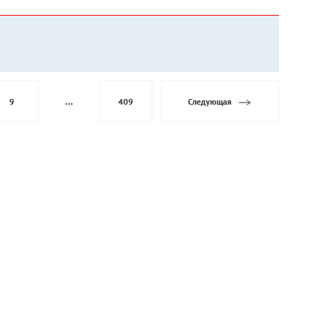
9
…
409
Следующая