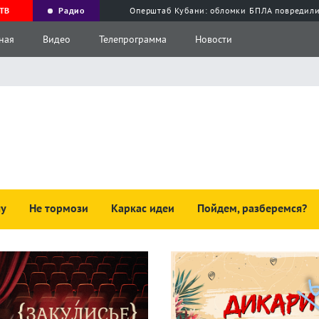
ТВ
Радио
Оперштаб Кубани: обломки БПЛА повредили
ная
Видео
Телепрограмма
Новости
чу
Не тормози
Каркас идеи
Пойдем, разберемся?