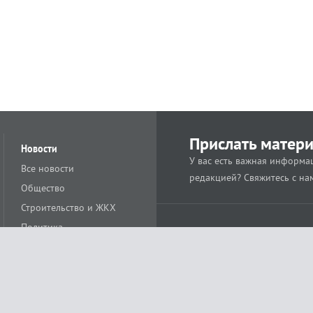
Прислать матер
Новости
У вас есть важная информац
Все новости
редакцией? Свяжитесь с на
Общество
Строительство и ЖКХ
Политика
Происшествия
Спорт
Расс
18+
Экономика
Культура