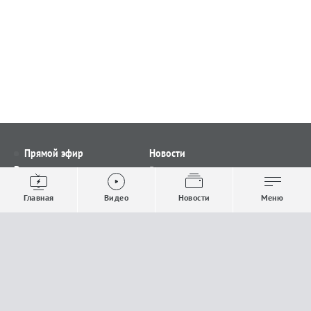
Прямой эфир
Новости
Видео
Все новости
Выпуски новостей
Общество
Главная
Видео
Новости
Меню
Проекты
Строительство и ЖКХ
Телепрограмма
Политика
Авторы
Происшествия
О канале
Спорт
Где и как смотреть
Экономика
Документы
Культура