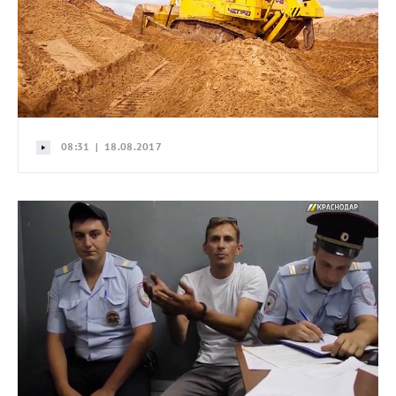
08:31 | 18.08.2017