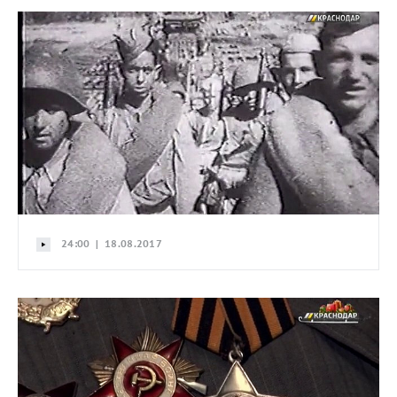
24:00 | 18.08.2017