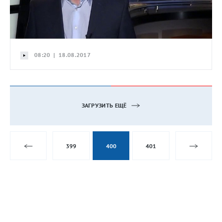
08:20 | 18.08.2017
ЗАГРУЗИТЬ ЕЩЁ
399
400
401