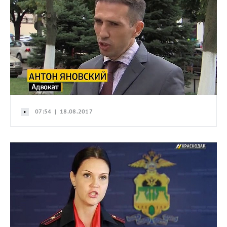
07:54 | 18.08.2017