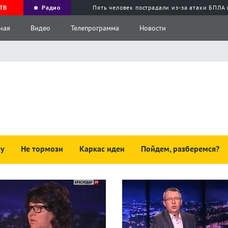
ТВ
Радио
Пять человек пострадали из-за атаки БПЛА
ная
Видео
Телепрограмма
Новости
чу
Не тормози
Каркас идеи
Пойдем, разберемся?