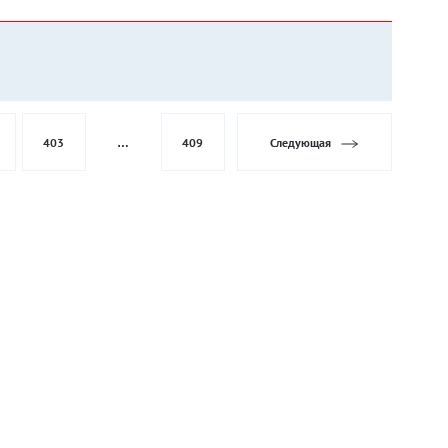
403
…
409
Следующая