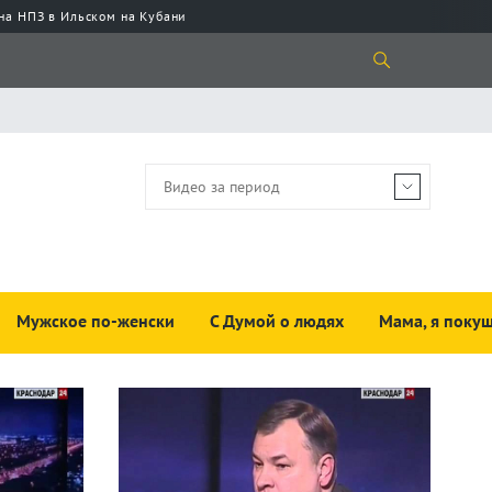
 на НПЗ в Ильском на Кубани
Мужское по-женски
С Думой о людях
Мама, я покуш