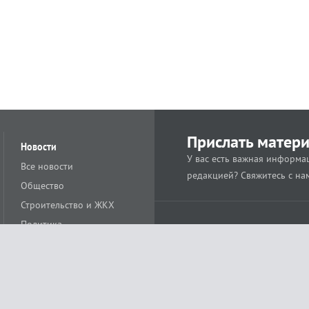
Прислать матер
Новости
У вас есть важная информац
Все новости
редакцией? Свяжитесь с на
Общество
Строительство и ЖКХ
Политика
Происшествия
Спорт
Расс
18+
Экономика
Культура