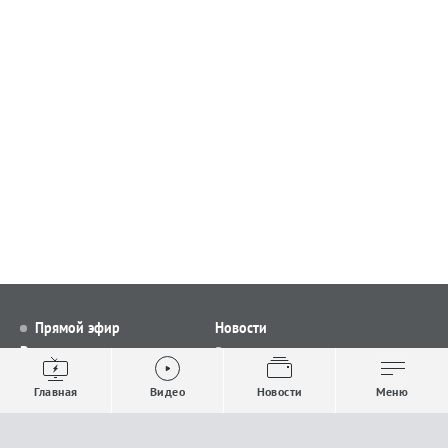
Прямой эфир
Новости
Видео
Все новости
Выпуски новостей
Общество
Главная
Видео
Новости
Меню
Проекты
Строительство и ЖКХ
Телепрограмма
Политика