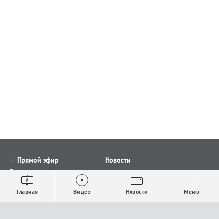
Прямой эфир
Новости
Видео
Все новости
Выпуски новостей
Общество
Главная
Видео
Новости
Меню
Проекты
Строительство и ЖКХ
Телепрограмма
Политика