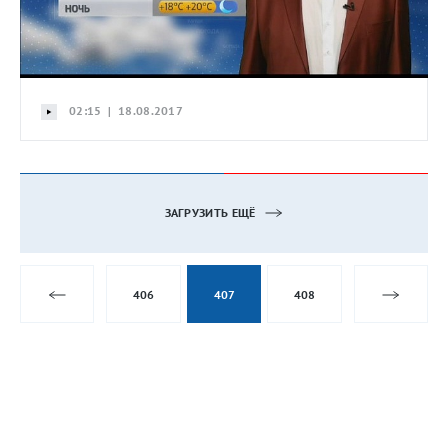
02:15 | 18.08.2017
ЗАГРУЗИТЬ ЕЩЁ
406
407
408