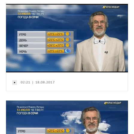
02:21 | 18.08.2017