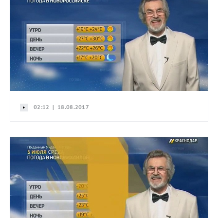
02:12 | 18.08.2017