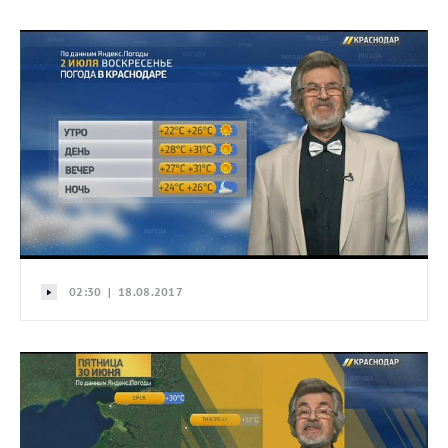
02:30 | 18.08.2017