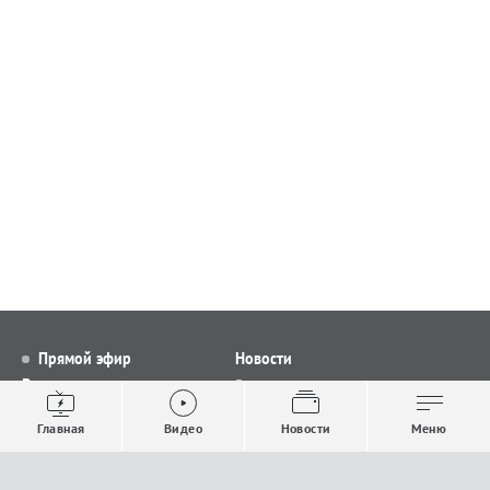
Прямой эфир
Новости
Видео
Все новости
Выпуски новостей
Общество
Главная
Видео
Новости
Меню
Проекты
Строительство и ЖКХ
Телепрограмма
Политика