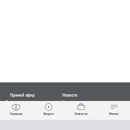
Прямой эфир
Новости
Видео
Все новости
Выпуски новостей
Общество
Главная
Видео
Новости
Меню
Проекты
Строительство и ЖКХ
Телепрограмма
Политика