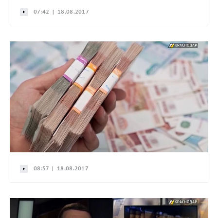
07:42 | 18.08.2017
08:57 | 18.08.2017