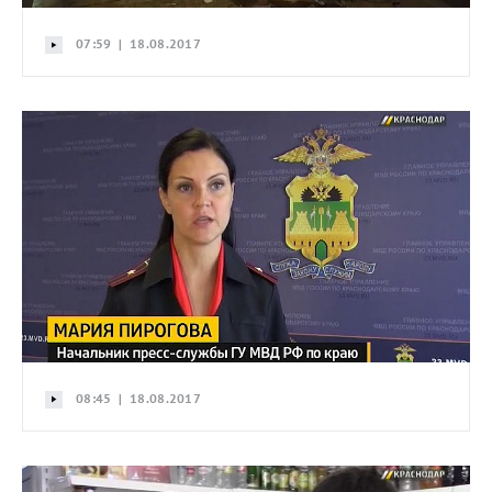
07:59 | 18.08.2017
08:45 | 18.08.2017