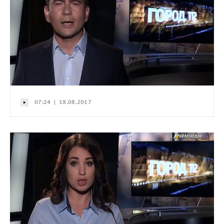
07:24 | 18.08.2017