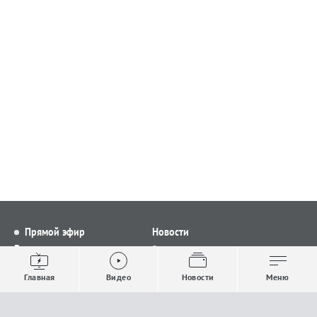
Прямой эфир
Новости
Видео
Все новости
Выпуски новостей
Общество
Главная
Видео
Новости
Меню
Проекты
Строительство и ЖКХ
Телепрограмма
Политика