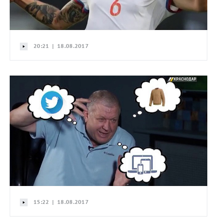
20:21 | 18.08.2017
15:22 | 18.08.2017