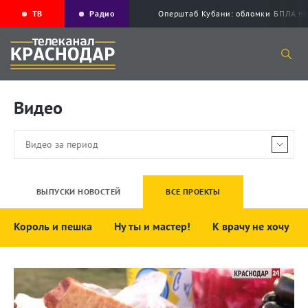
ТВ
Радио
Оперштаб Кубани: обломки БПЛА по
Видео
ВЫПУСКИ НОВОСТЕЙ
ВСЕ ПРОЕКТЫ
Король и пешка
Ну ты и мастер!
К врачу не хочу