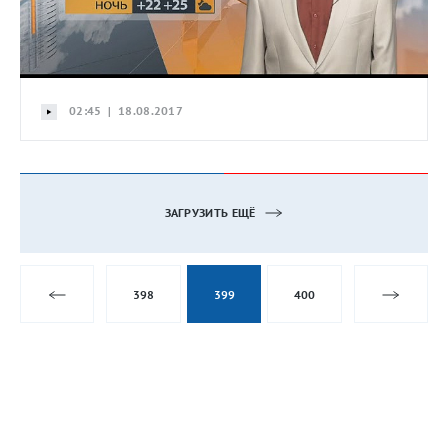
02:45 | 18.08.2017
ЗАГРУЗИТЬ ЕЩЁ
398
399
400