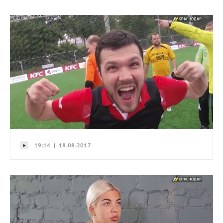
19:14 | 18.08.2017