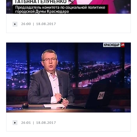
26:00 | 18.08.2017
26:01 | 18.08.2017