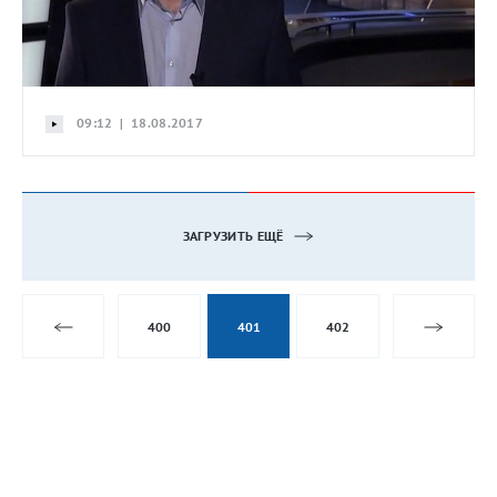
09:12 | 18.08.2017
ЗАГРУЗИТЬ ЕЩЁ
400
401
402