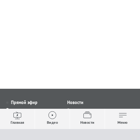
Прямой эфир
Новости
Видео
Все новости
Выпуски новостей
Общество
Главная
Видео
Новости
Меню
Проекты
Строительство и ЖКХ
Телепрограмма
Политика