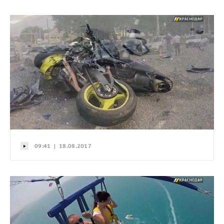
09:41 | 18.08.2017