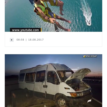
08:58 | 18.08.2017