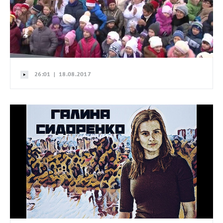
26:01 | 18.08.2017