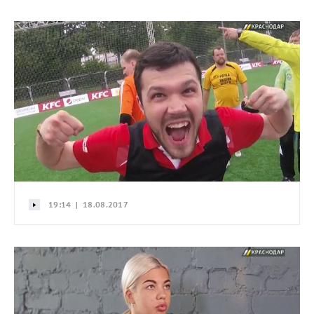
19:14 | 18.08.2017