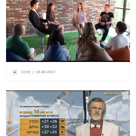
22:01 | 18.08.2017