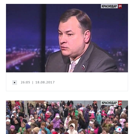
26:05 | 18.08.2017