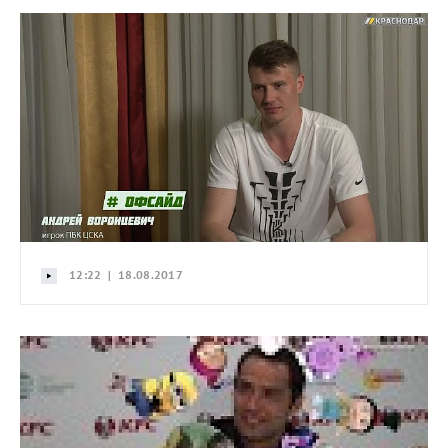
12:22 | 18.08.2017