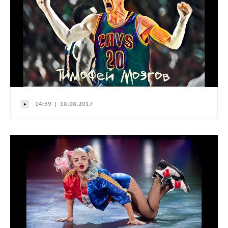
14:39 | 18.08.2017