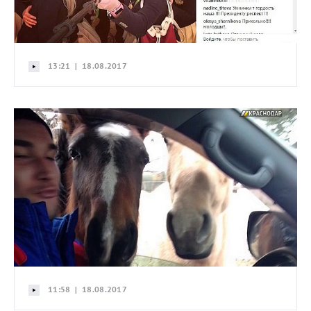
13:21 | 18.08.2017
11:58 | 18.08.2017