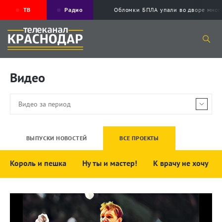
ТВ
Радио
Обломки БПЛА упали во дворе мног
Видео
ВЫПУСКИ НОВОСТЕЙ
ВСЕ ПРОЕКТЫ
Король и пешка
Ну ты и мастер!
К врачу не хочу