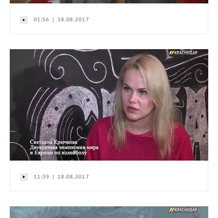
01:56 | 18.08.2017
11:39 | 18.08.2017