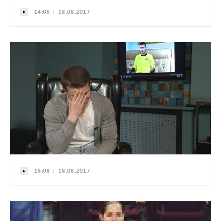
14:06 | 18.08.2017
16:08 | 18.08.2017