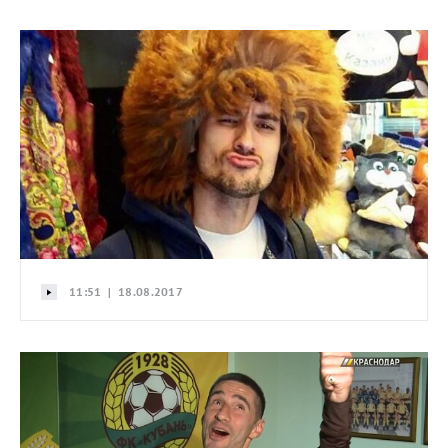
11:51 | 18.08.2017