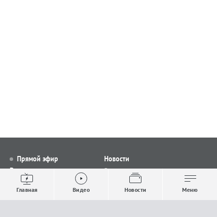
Прямой эфир
Новости
Видео
Все новости
Выпуски новостей
Общество
Главная
Видео
Новости
Меню
Проекты
Строительство и ЖКХ
Телепрограмма
Политика