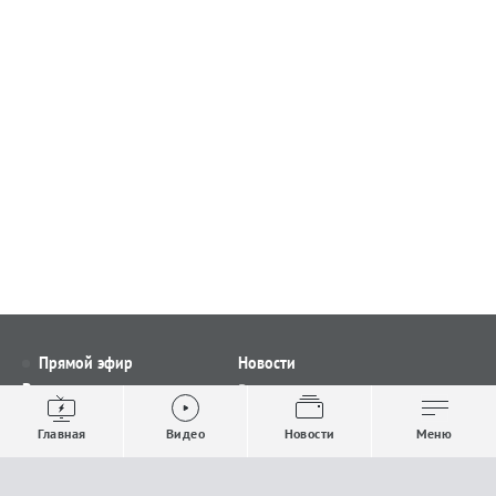
Прямой эфир
Новости
Видео
Все новости
Выпуски новостей
Общество
Главная
Видео
Новости
Меню
Проекты
Строительство и ЖКХ
Телепрограмма
Политика