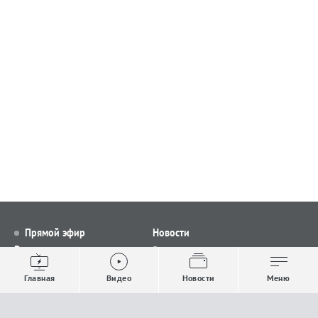
Прямой эфир
Новости
Видео
Все новости
Выпуски новостей
Общество
Главная
Видео
Новости
Меню
Проекты
Строительство и ЖКХ
Телепрограмма
Политика