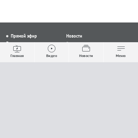
Прямой эфир
Новости
Видео
Все новости
Выпуски новостей
Общество
Главная
Видео
Новости
Меню
Проекты
Строительство и ЖКХ
Телепрограмма
Политика
Авторы
Происшествия
О канале
Спорт
Где и как смотреть
Экономика
Документы
Культура
Прислать материалы
У вас есть важная информация, которой вы
готовы поделиться с редакцией? Свяжитесь с