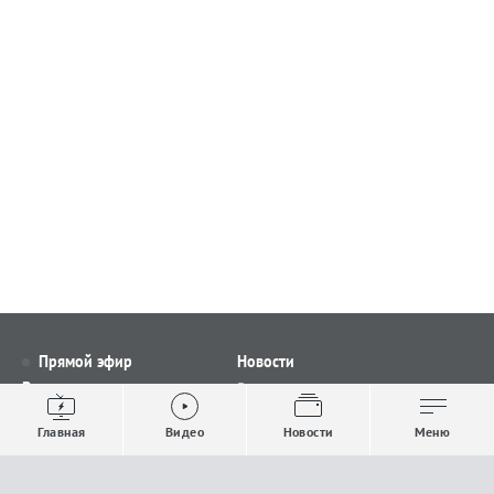
Прямой эфир
Новости
Видео
Все новости
Выпуски новостей
Общество
Главная
Видео
Новости
Меню
Проекты
Строительство и ЖКХ
Телепрограмма
Политика