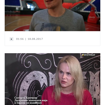
01:56 | 18.08.2017