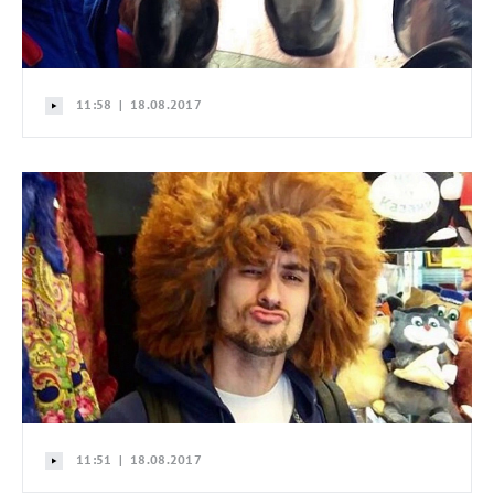
11:58 | 18.08.2017
11:51 | 18.08.2017