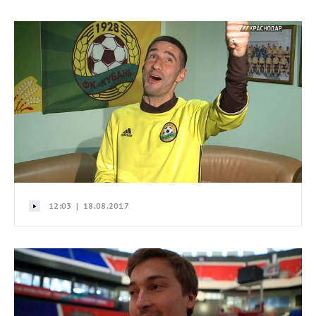
12:03 | 18.08.2017