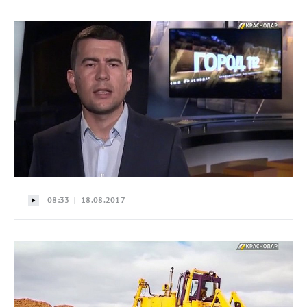
08:33 | 18.08.2017