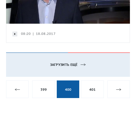
08:20 | 18.08.2017
ЗАГРУЗИТЬ ЕЩЁ
399
400
401