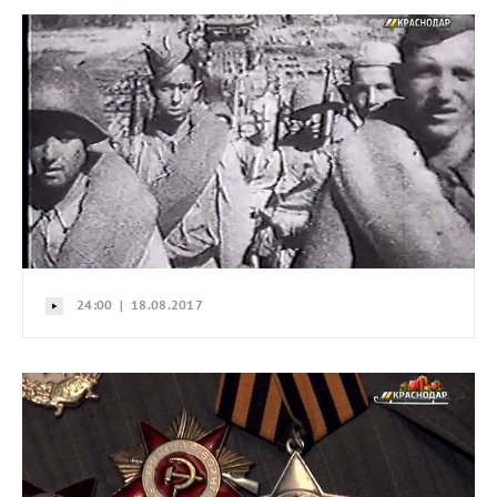
24:00 | 18.08.2017