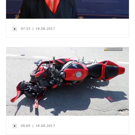
07:33 | 18.08.2017
08:09 | 18.08.2017