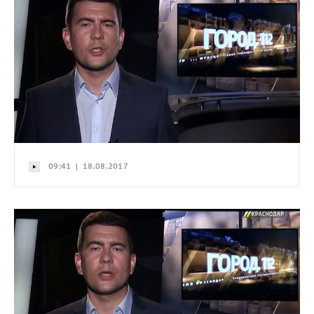
09:41 | 18.08.2017