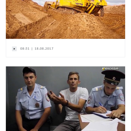
08:31 | 18.08.2017