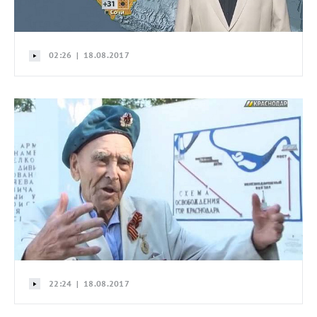
02:26 | 18.08.2017
22:24 | 18.08.2017