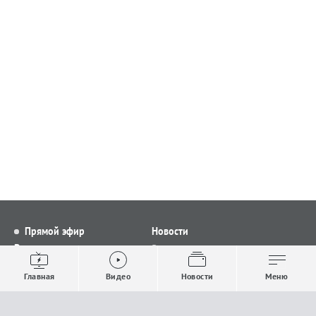
Прямой эфир
Новости
Видео
Все новости
Выпуски новостей
Общество
Главная
Видео
Новости
Меню
Проекты
Строительство и ЖКХ
Телепрограмма
Политика