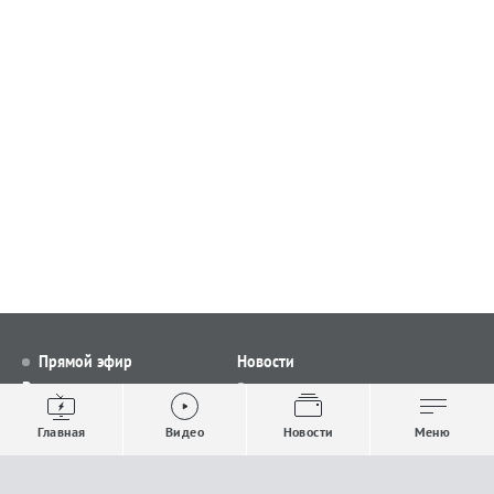
Прямой эфир
Новости
Видео
Все новости
Выпуски новостей
Общество
Главная
Видео
Новости
Меню
Проекты
Строительство и ЖКХ
Телепрограмма
Политика