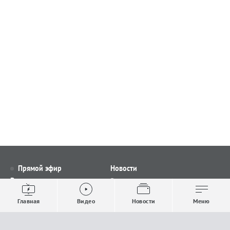
Прямой эфир
Новости
Видео
Все новости
Выпуски новостей
Общество
Главная
Видео
Новости
Меню
Проекты
Строительство и ЖКХ
Телепрограмма
Политика