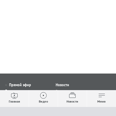
Прямой эфир
Новости
Видео
Все новости
Выпуски новостей
Общество
Главная
Видео
Новости
Меню
Проекты
Строительство и ЖКХ
Телепрограмма
Политика