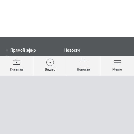
Прямой эфир
Новости
Видео
Все новости
Выпуски новостей
Общество
Главная
Видео
Новости
Меню
Проекты
Строительство и ЖКХ
Телепрограмма
Политика
Авторы
Происшествия
О канале
Спорт
Где и как смотреть
Экономика
Документы
Культура