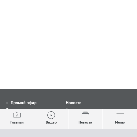
Прямой эфир
Новости
Видео
Все новости
Выпуски новостей
Общество
Главная
Видео
Новости
Меню
Проекты
Строительство и ЖКХ
Телепрограмма
Политика