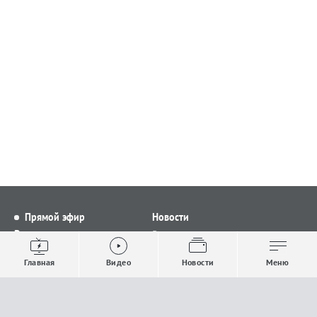
Прямой эфир
Новости
Видео
Все новости
Выпуски новостей
Общество
Главная
Видео
Новости
Меню
Проекты
Строительство и ЖКХ
Телепрограмма
Политика
Авторы
Происшествия