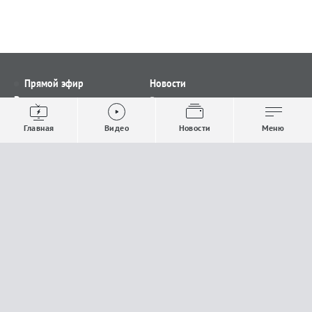
Прямой эфир
Новости
Видео
Все новости
Выпуски новостей
Общество
Главная
Видео
Новости
Меню
Проекты
Строительство и ЖКХ
Телепрограмма
Политика
Авторы
Происшествия
О канале
Спорт
Где и как смотреть
Экономика
Документы
Культура
Прислать материалы
У вас есть важная информация, которой вы
готовы поделиться с редакцией? Свяжитесь с