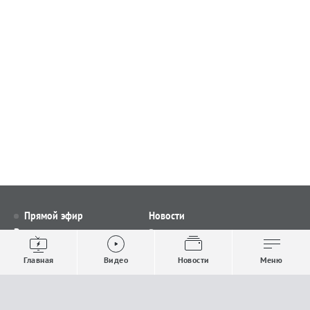
Прямой эфир
Новости
Видео
Все новости
Выпуски новостей
Общество
Главная
Видео
Новости
Меню
Проекты
Строительство и ЖКХ
Телепрограмма
Политика
Авторы
Происшествия