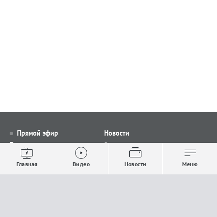
Прямой эфир
Новости
Видео
Все новости
Выпуски новостей
Общество
Главная
Видео
Новости
Меню
Проекты
Строительство и ЖКХ
Телепрограмма
Политика
Авторы
Происшествия
О канале
Спорт
Где и как смотреть
Экономика