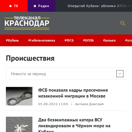
ТВ
Радио
Оперштаб Кубани: обломки БПЛА по
#Кубань
#гибельчеловека
#ФСБ
#БПЛА
#розыск
#ут
Происшествия
ФСБ показала кадры пресечения
незаконной миграции в Москве
05.08.2026 11:00 • Антонов Дмитрий
Два безэкипажных катера ВСУ
ликвидировали в Чёрном море на
Кубани