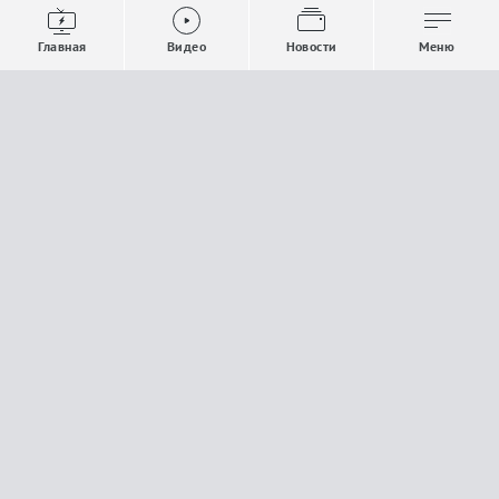
Видео
Все новости
Выпуски новостей
Общество
Главная
Видео
Новости
Меню
Проекты
Строительство и ЖКХ
Телепрограмма
Политика
Авторы
Происшествия
О канале
Спорт
Где и как смотреть
Экономика
Документы
Культура
Прислать материалы
У вас есть важная информация, которой вы
готовы поделиться с редакцией? Свяжитесь с
нами
Расскажи о проблеме.
18+
Поделись новостью