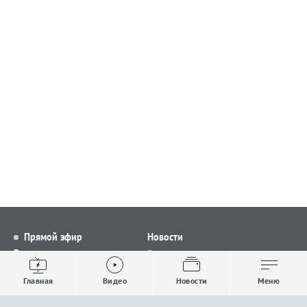
Прямой эфир
Новости
Видео
Все новости
Выпуски новостей
Общество
Главная
Видео
Новости
Меню
Проекты
Строительство и ЖКХ
Телепрограмма
Политика