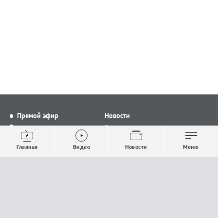
Прямой эфир
Новости
Видео
Все новости
Выпуски новостей
Общество
Главная
Видео
Новости
Меню
Проекты
Строительство и ЖКХ
Телепрограмма
Политика
Авторы
Происшествия
О канале
Спорт
Где и как смотреть
Экономика
Документы
Культура