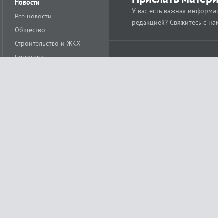
Новости
У вас есть важная информац
Все новости
редакцией? Свяжитесь с на
Общество
Строительство и ЖКХ
Политика
Происшествия
Спорт
Расс
18+
Экономика
Культура
ации средства массовой информации ЭЛ № ФС77-78488 от 15 июня 2020 года
ных технологий и массовых коммуникаций (Роскомнадзор)
остью «Муниципальная телерадиокомпания «Краснодар»
279. Редакция
+7 (861) 259-17-96
info@tvkrasnodar.ru
Политика обработки персо
ая гиперссылка на tvkrasnodar.ru. При использовании видеоматериалов необход
ии (информационные технологии предоставления информации на основе сбора, 
ящихся на территории Российской Федерации). Подробнее в
Правилах применени