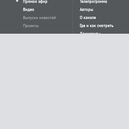
Прямой эфир
Телепрограмма
Видео
Авторы
Выпуски новостей
О канале
Проекты
Где и как смотреть
Документы
© «Сетевое издание Телеканал Краснодар». Свидетельство о регистр
выдано Федеральной службой по надзору в сфере связи, информацион
Учредитель сетевого издания: Общество с ограниченной ответственн
Главный редактор: О.С.Яхимович. 350020, г. Краснодар, ул.Северная, 
При использовании материалов сайта в интернете обязательна активн
На информационном ресурсе применяются рекомендательные технолог
относящихся к предпочтениям пользователей сети «Интернет», наход