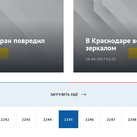
кран повредил
В Краснодаре в
зеркалом
18.04.2017 06:25
ЗАГРУЗИТЬ ЕЩЁ
2242
2243
2244
2245
2246
2247
2248