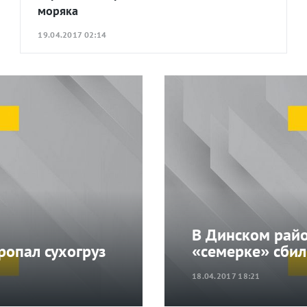
моряка
19.04.2017 02:14
В Динском райо
ропал сухогруз
«семерке» сбил
18.04.2017 18:21