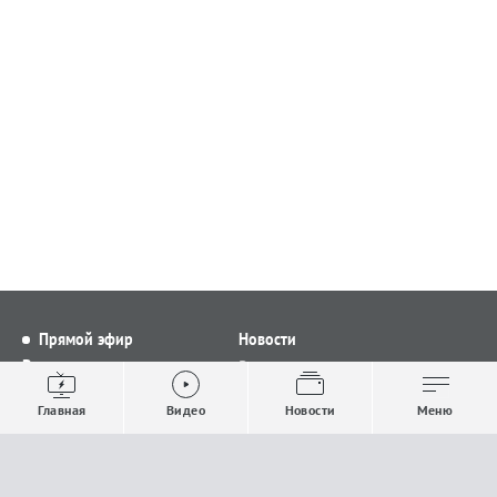
Прямой эфир
Новости
Видео
Все новости
Выпуски новостей
Общество
Главная
Видео
Новости
Меню
Проекты
Строительство и ЖКХ
Телепрограмма
Политика
Авторы
Происшествия