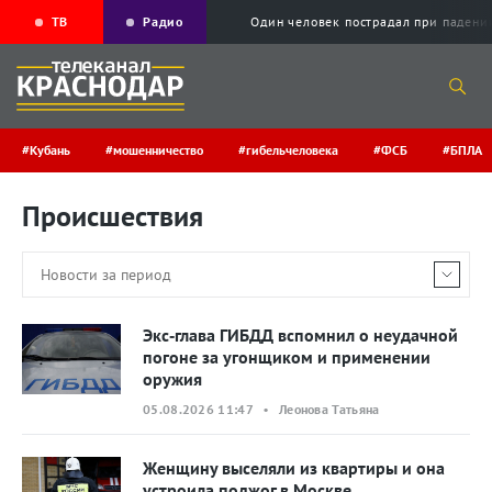
ТВ
Радио
Один человек пострадал при падени
#Кубань
#мошенничество
#гибельчеловека
#ФСБ
#БПЛА
Происшествия
Экс‑глава ГИБДД вспомнил о неудачной
погоне за угонщиком и применении
оружия
05.08.2026 11:47 • Леонова Татьяна
Женщину выселяли из квартиры и она
устроила поджог в Москве