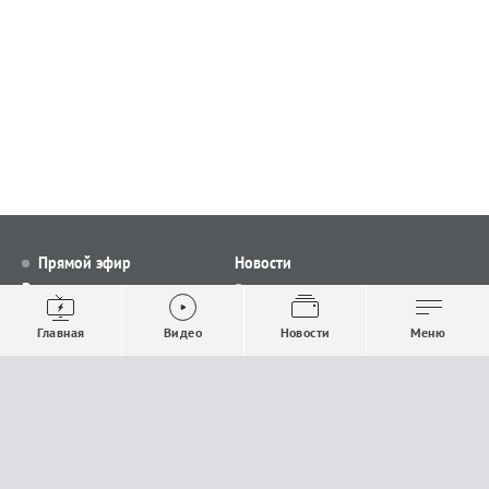
Прямой эфир
Новости
Видео
Все новости
Выпуски новостей
Общество
Главная
Видео
Новости
Меню
Проекты
Строительство и ЖКХ
Телепрограмма
Политика
Авторы
Происшествия
О канале
Спорт
Где и как смотреть
Экономика
Документы
Культура