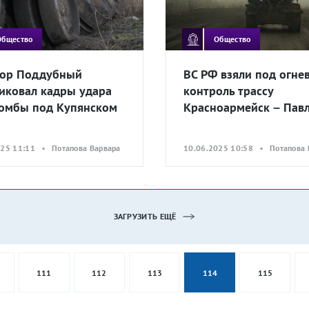
Общество
Общество
ор Поддубный
ВС РФ взяли под огне
иковал кадры удара
контроль трассу
омбы под Купянском
Красноармейск – Пав
025 11:11 • Потапова Варвара
10.06.2025 10:58 • Потапова 
ЗАГРУЗИТЬ ЕЩЁ
111
112
113
114
115