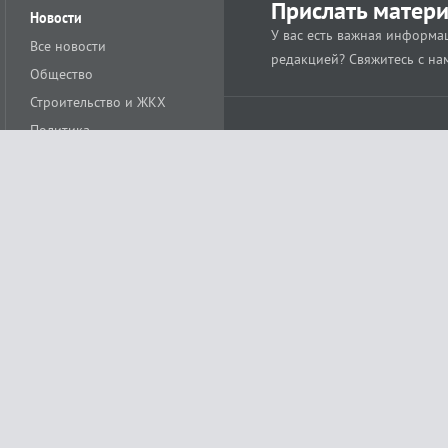
Прислать матер
Новости
У вас есть важная информац
Все новости
редакцией? Свяжитесь с на
Общество
Строительство и ЖКХ
Политика
Происшествия
Спорт
Расс
18+
Экономика
Культура
ации средства массовой информации ЭЛ № ФС77-78488 от 15 июня 2020 года
ных технологий и массовых коммуникаций (Роскомнадзор)
остью «Муниципальная телерадиокомпания «Краснодар»
279. Редакция
+7 (861) 259-17-96
info@tvkrasnodar.ru
Политика обработки персо
ая гиперссылка на tvkrasnodar.ru. При использовании видеоматериалов необход
ии (информационные технологии предоставления информации на основе сбора, 
ящихся на территории Российской Федерации). Подробнее в
Правилах применени