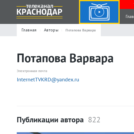
Глав
Главная
Авторы
Потапова Варвара
Потапова Варвара
Электронная почта
InternetTVKRD@yandex.ru
Публикации автора
822