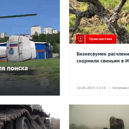
Происшествия
Бизнесвумен расчлени
скормили свиньям в И
ля поиска
10.06.2025 12:10 • Потапова 