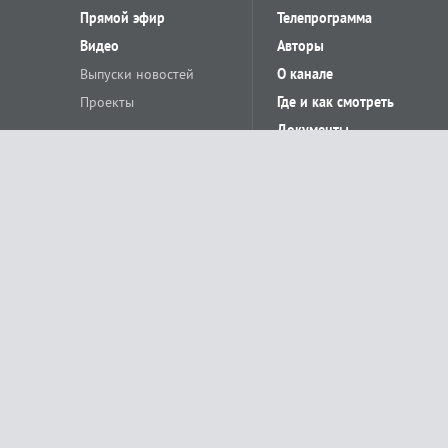
Прямой эфир
Телепрограмма
Видео
Авторы
Выпуски новостей
О канале
Проекты
Где и как смотреть
Документы
© «Сетевое издание Телеканал Краснодар». Свидетельство о регистр
выдано Федеральной службой по надзору в сфере связи, информацион
Учредитель сетевого издания: Общество с ограниченной ответственн
Главный редактор: О.С.Яхимович. 350020, г. Краснодар, ул.Северная, 
При использовании материалов сайта в интернете обязательна активн
На информационном ресурсе применяются рекомендательные технолог
относящихся к предпочтениям пользователей сети «Интернет», наход